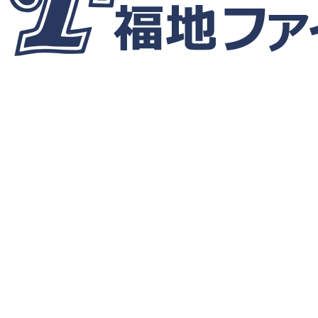
ホーム
35期生
第１４回 上田杯 優勝
第１４回 上田杯 優勝
35期生
トピック
優勝
2022.12.10
2022.12.13
35期生
トピック
優勝
よかったらシェアしてね！