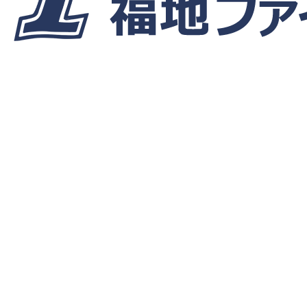
ホーム
34期生
市民大会C 準優勝
市民大会C 準優勝
34期生
トピック
大会情報
2021.12.19
2022.01.06
34期生
トピック
大会情報
よかったらシェアしてね！