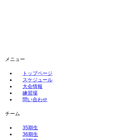
育成会長杯B 優勝
2021.04.25
36期生
2022.01.27
メニュー
トップページ
スケジュール
大会情報
練習場
問い合わせ
チーム
35期生
36期生